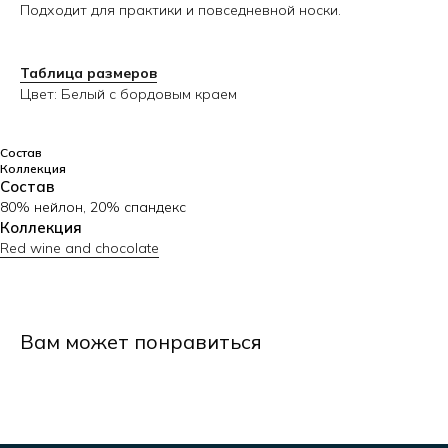
Подходит для практики и повседневной носки.
Таблица размеров
Цвет: Белый с бордовым краем
Узнавайте первыми о новинках
Состав
Коллекция
Состав
80% нейлон, 20% спандекс
Я даю согласие на обработку персональных данных в порядке
и на условиях, указанных в
Политике кофиденциальности
Коллекция
Я даю согласие на получение рассылок посредством электронной
Red wine and chocolate
почты
Отправить
Вам может понравиться
Меню
Каталог
Главная
Бра и топы
Каталог
Леггинсы и штаны
Размеры
Шорты