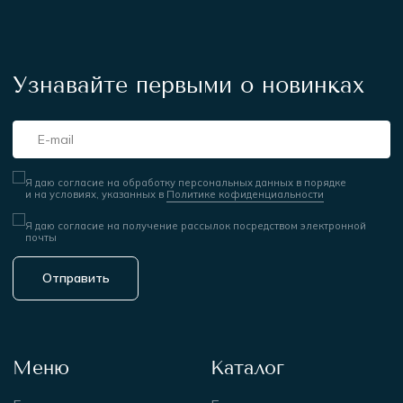
О бренде
Рашгарды
Доставка и оплата
Комбинезоны
Условия возврата
Подарочные сертификаты
Контакты
Реквизиты
Документы
Договор оферты
ИП Ким В.Г.
ИНН 771548613810
Политика
ОГРНИП
конфиденциальности
325774600257287
Контакты
Информация
+7 (925) 717-66-99
Принимаем к оплате
info@physculturaclub.ru
© 2025 Physcultura Club
Сайт создан ME
·
Studio