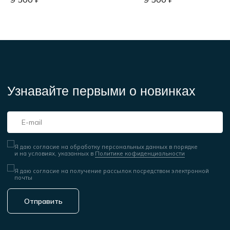
Контакты
Информация
+7 (925) 717-66-99
Принимаем к оплате
info@physculturaclub.ru
© 2025 Physcultura Club
Сайт создан ME
·
Studio