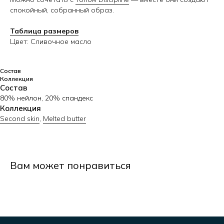
спокойный, собранный образ.
Таблица размеров
Цвет: Сливочное масло
Узнавайте первыми о новинках
Состав
Коллекция
Состав
80% нейлон, 20% спандекс
Я даю согласие на обработку персональных данных в порядке
и на условиях, указанных в
Политике кофиденциальности
Коллекция
Second skin
,
Melted butter
Я даю согласие на получение рассылок посредством электронной
почты
Отправить
Вам может понравиться
Меню
Каталог
Главная
Бра и топы
Каталог
Леггинсы и штаны
Размеры
Шорты
О бренде
Рашгарды