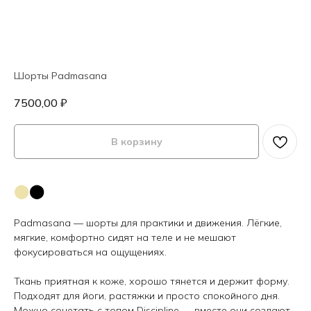
Шорты Padmasana
7500,00
₽
В корзину
⬤
⬤
Padmasana — шорты для практики и движения. Лёгкие,
мягкие, комфортно сидят на теле и не мешают
фокусироваться на ощущениях.
Ткань приятная к коже, хорошо тянется и держит форму.
Подходят для йоги, растяжки и просто спокойного дня.
Можно сочетать с
топом Discipline
— вместе они создают