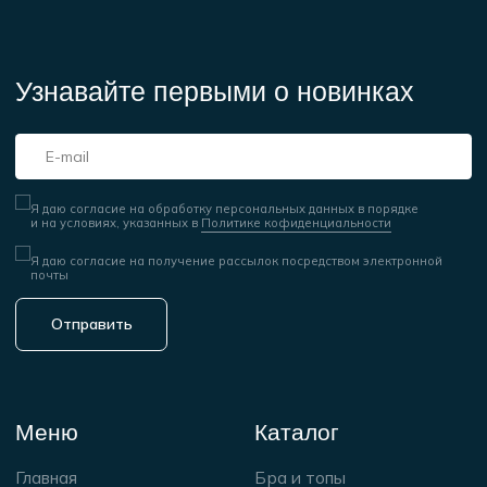
Доставка и оплата
Комбинезоны
Условия возврата
Подарочные сертификаты
Контакты
Реквизиты
Документы
Договор оферты
ИП Ким В.Г.
ИНН 771548613810
Политика
ОГРНИП
конфиденциальности
325774600257287
Контакты
Информация
+7 (925) 717-66-99
Принимаем к оплате
info@physculturaclub.ru
© 2025 Physcultura Club
Сайт создан ME
·
Studio