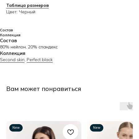
Таблица размеров
Цвет: Черный
Состав
Коллекция
Состав
80% нейлон, 20% спандекс
Коллекция
Second skin
,
Perfect black
Вам может понравиться
Узнавайте первыми о новинках
New
New
Я даю согласие на обработку персональных данных в порядке
и на условиях, указанных в
Политике кофиденциальности