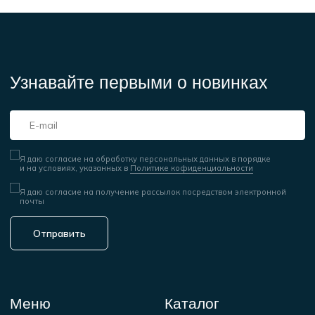
Контакты
Информация
+7 (925) 717-66-99
Принимаем к оплате
info@physculturaclub.ru
© 2025 Physcultura Club
Сайт создан ME
·
Studio